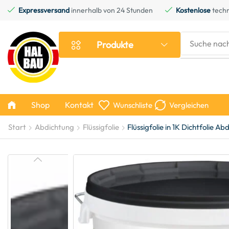
Expressversand
innerhalb von 24 Stunden
Kostenlose
techn
Suche nac
Produkte
Shop
Kontakt
Wunschliste
Vergleichen
Start
Abdichtung
Flüssigfolie
Flüssigfolie in 1K Dichtfolie 