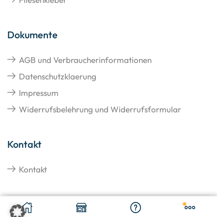
Dokumente
AGB und Verbraucherinformationen
Datenschutzklaerung
Impressum
Widerrufsbelehrung und Widerrufsformular
Kontakt
Kontakt
€
16,13
In den Warenkorb
Copyright © 2026 Hangato GmbH