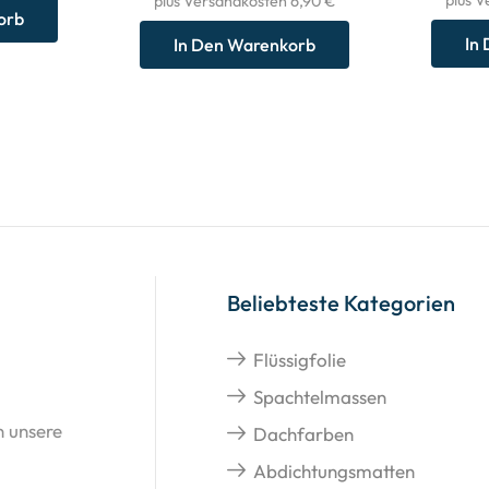
plus Versandkosten 6,90 €
orb
In
In Den Warenkorb
Beliebteste Kategorien
Flüssigfolie
Spachtelmassen
n unsere
Dachfarben
Abdichtungsmatten