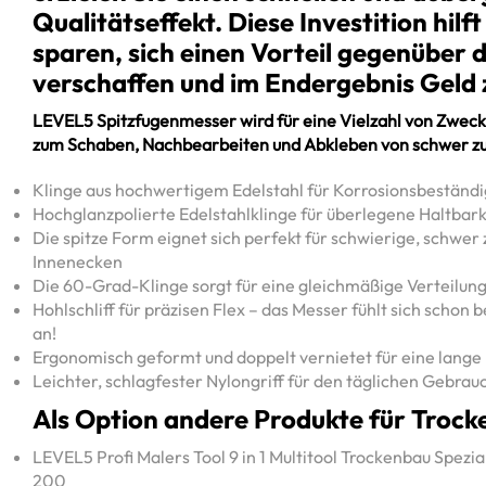
Qualitätseffekt. Diese Investition hilft
sparen, sich einen Vorteil gegenüber 
verschaffen und im Endergebnis Geld 
LEVEL5 Spitzfugenmesser wird für eine Vielzahl von Zweck
zum Schaben, Nachbearbeiten und Abkleben von schwer z
Klinge aus hochwertigem Edelstahl für Korrosionsbeständi
Hochglanzpolierte Edelstahlklinge für überlegene Haltbark
Die spitze Form eignet sich perfekt für schwierige, schwe
Innenecken
Die 60-Grad-Klinge sorgt für eine gleichmäßige Verteilun
Hohlschliff für präzisen Flex – das Messer fühlt sich schon 
an!
Ergonomisch geformt und doppelt vernietet für eine lang
Leichter, schlagfester Nylongriff für den täglichen Gebra
Als Option andere Produkte für Trocke
LEVEL5 Profi Malers Tool 9 in 1 Multitool Trockenbau Spezi
200