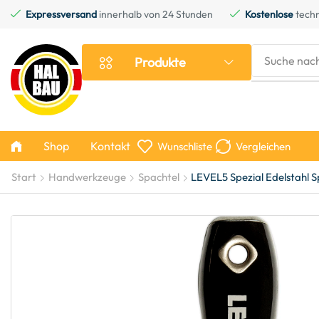
Expressversand
innerhalb von 24 Stunden
Kostenlose
techn
Suche nac
Produkte
Shop
Kontakt
Wunschliste
Vergleichen
Start
Handwerkzeuge
Spachtel
LEVEL5 Spezial Edelstahl S