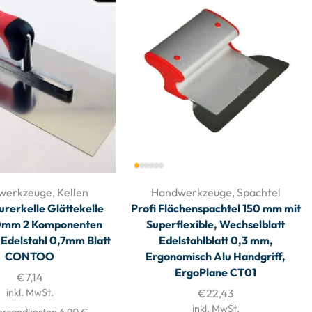
werkzeuge
,
Kellen
Handwerkzeuge
,
Spachtel
urerkelle Glättekelle
Profi Flächenspachtel 150 mm mit
0mm 2 Komponenten
Superflexible, Wechselblatt
 Edelstahl 0,7mm Blatt
Edelstahlblatt 0,3 mm,
CONTOO
Ergonomisch Alu Handgriff,
ErgoPlane CT01
€
7,14
inkl. MwSt.
€
22,43
inkl. MwSt.
ersandkosten 6,90 €