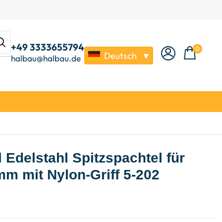
+49 3333655794
0
Deutsch
▼
halbau@halbau.de
Edelstahl Spitzspachtel für
m mit Nylon-Griff 5-202