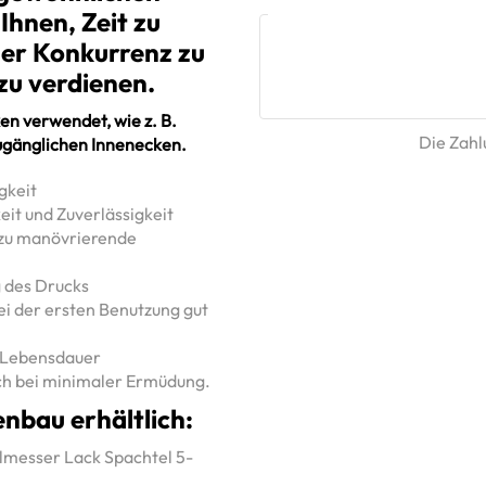
 Ihnen, Zeit zu
der Konkurrenz zu
zu verdienen.
en verwendet, wie z. B.
Die Zahlu
ugänglichen Innenecken.
gkeit
eit und Zuverlässigkeit
r zu manövrierende
g des Drucks
bei der ersten Benutzung gut
e Lebensdauer
uch bei minimaler Ermüdung.
nbau erhältlich:
almesser Lack Spachtel 5-