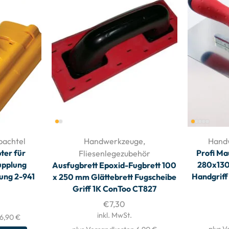
pachtel
Handwerkzeuge
,
Hand
ter für
Profi Ma
Fliesenlegezubehör
upplung
280x13
Ausfugbrett Epoxid-Fugbrett 100
rung 2-941
Handgriff
x 250 mm Glättebrett Fugscheibe
Griff 1K ConToo CT827
€
7,30
inkl. MwSt.
 6,90 €
plus V