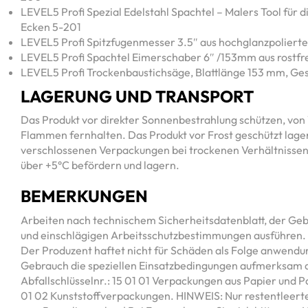
LEVEL5 Profi Spezial Edelstahl Spachtel – Malers Tool für 
Ecken 5-201
LEVEL5 Profi Spitzfugenmesser 3.5″ aus hochglanzpoliert
LEVEL5 Profi Spachtel Eimerschaber 6″ /153mm aus rostfr
LEVEL5 Profi Trockenbaustichsäge, Blattlänge 153 mm, 
LAGERUNG UND TRANSPORT
Das Produkt vor direkter Sonnenbestrahlung schützen, vo
Flammen fernhalten. Das Produkt vor Frost geschützt lager
verschlossenen Verpackungen bei trockenen Verhältnisse
über +5°C befördern und lagern.
BEMERKUNGEN
Arbeiten nach technischem Sicherheitsdatenblatt, der G
und einschlägigen Arbeitsschutzbestimmungen ausführen. 
Der Produzent haftet nicht für Schäden als Folge anwendu
Gebrauch die speziellen Einsatzbedingungen aufmerksam 
Abfallschlüsselnr.: 15 01 01 Verpackungen aus Papier und Pa
01 02 Kunststoffverpackungen. HINWEIS: Nur restentleert