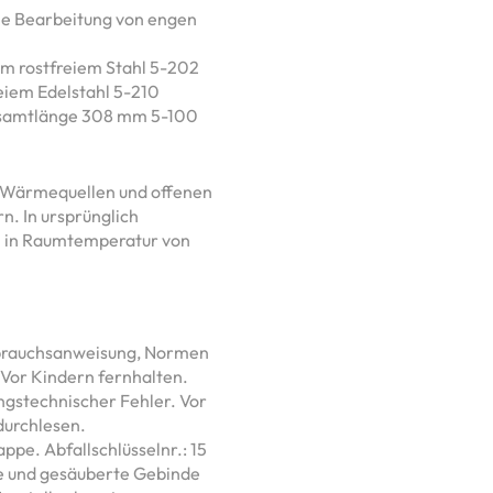
die Bearbeitung von engen
em rostfreiem Stahl 5-202
eiem Edelstahl 5-210
Gesamtlänge 308 mm 5-100
n Wärmequellen und offenen
n. In ursprünglich
n in Raumtemperatur von
ebrauchsanweisung, Normen
Vor Kindern fernhalten.
ngstechnischer Fehler. Vor
durchlesen.
ppe. Abfallschlüsselnr.: 15
e und gesäuberte Gebinde