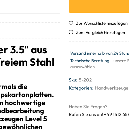
Zur Wunschliste hinzufügen
Zum Vergleich hinzufügen
r 3.5″ aus
Versand innerhalb von 24 Stun
reiem Stahl
Technische Beratung
– unsere S
auszuwählen.
Sku:
5-202
mals die
Kategorien:
Handwerkzeuge
ipskartonplatten.
en hochwertige
Haben Sie Fragen?
Endbearbeitung
Rufen Sie uns an! +49 1512 65
zeugen Level 5
ergewöhnlichen