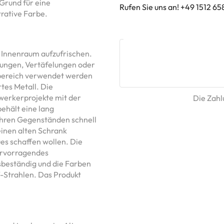
Grund für eine
Rufen Sie uns an! +49 1512 65
trative Farbe.
n Innenraum aufzufrischen.
dungen, Vertäfelungen oder
nbereich verwendet werden
rtes Metall. Die
mwerkerprojekte mit der
Die Zahlu
behält eine lang
e ihren Gegenständen schnell
einen alten Schrank
es schaffen wollen. Die
ervorragendes
sbeständig und die Farben
V-Strahlen. Das Produkt