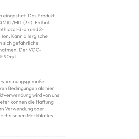
h eingestuft. Das Produkt
(M)IT/MIT (3:1). Enthält
thiazol-3-on und 2-
H)on. Kann allergische
 sich gefährliche
einatmen. Der VOC-
t 90g/l.
t bestimmungsgemäße
en Bedingungen als hier
ktverwendung wird von uns
reter können die Haftung
ßen Verwendung oder
Technischen Merkblattes