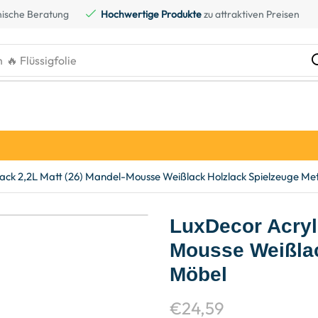
ische Beratung
Hochwertige Produkte
zu attraktiven Preisen
h
🔥 Kreidefarbe
ack 2,2L Matt (26) Mandel-Mousse Weißlack Holzlack Spielzeuge Met
LuxDecor Acryll
Mousse Weißlac
Möbel
€
24,59