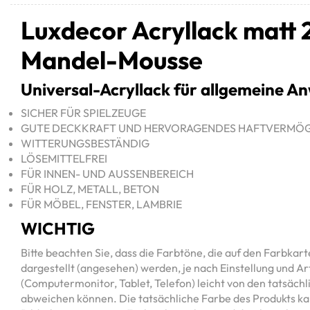
Luxdecor Acryllack matt 2
Mandel-Mousse
Universal-Acryllack für allgemeine 
SICHER FÜR SPIELZEUGE
GUTE DECKKRAFT UND HERVORAGENDES HAFTVERMÖ
WITTERUNGSBESTÄNDIG
LÖSEMITTELFREI
FÜR INNEN- UND AUSSENBEREICH
FÜR HOLZ, METALL, BETON
FÜR MÖBEL, FENSTER, LAMBRIE
WICHTIG
Bitte beachten Sie, dass die Farbtöne, die auf den Farbkar
dargestellt (angesehen) werden, je nach Einstellung und Ar
(Computermonitor, Tablet, Telefon) leicht von den tatsäch
abweichen können. Die tatsächliche Farbe des Produkts k