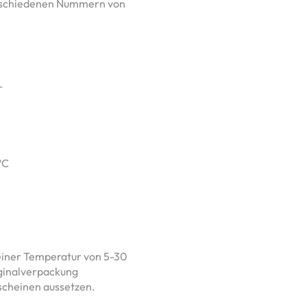
erschiedenen Nummern von
r
°C
 einer Temperatur von 5-30
iginalverpackung
scheinen aussetzen.