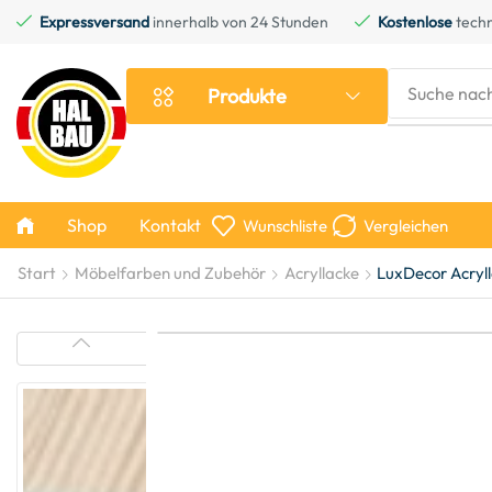
Expressversand
innerhalb von 24 Stunden
Kostenlose
techn
Suche nac
Produkte
Shop
Kontakt
Wunschliste
Vergleichen
Start
Möbelfarben und Zubehör
Acryllacke
LuxDecor Acryll