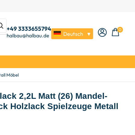
+49 3333655794
0
Deutsch
▼
halbau@halbau.de
all Möbel
ack 2,2L Matt (26) Mandel-
k Holzlack Spielzeuge Metall