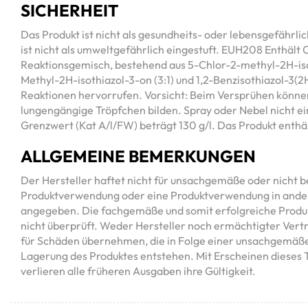
SICHERHEIT
Das Produkt ist nicht als gesundheits- oder lebensgefährlic
ist nicht als umweltgefährlich eingestuft. EUH208 Enthält C
Reaktionsgemisch, bestehend aus 5-Chlor-2-methyl-2H-iso
Methyl-2H-isothiazol-3-on (3:1) und 1,2-Benzisothiazol-3(2
Reaktionen hervorrufen. Vorsicht: Beim Versprühen können
lungengängige Tröpfchen bilden. Spray oder Nebel nicht 
Grenzwert (Kat A/l/FW) beträgt 130 g/l. Das Produkt enthäl
ALLGEMEINE BEMERKUNGEN
Der Hersteller haftet nicht für unsachgemäße oder nich
Produktverwendung oder eine Produktverwendung in ander
angegeben. Die fachgemäße und somit erfolgreiche Produ
nicht überprüft. Weder Hersteller noch ermächtigter Vert
für Schäden übernehmen, die in Folge einer unsachgemä
Lagerung des Produktes entstehen. Mit Erscheinen dieses 
verlieren alle früheren Ausgaben ihre Gültigkeit.