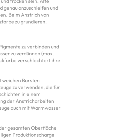
und trocken sein. Alte
nd genau anzuschleifen und
knen. Beim Anstrich von
zfarbe zu grundieren.
e Pigmente zu verbinden und
Wasser zu verdünnen (max.
kfarbe verschlechtert ihre
it weichen Borsten
zeuge zu verwenden, die für
schichten in einem
ung der Anstricharbeiten
zeuge auch mit Warmwasser
 der gesamten Oberfläche
iligen Produktionscharge