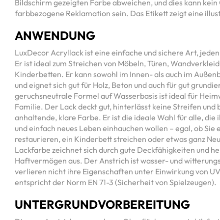
Bildschirm gezeigten Farbe abweichen, und dies kann kein 
farbbezogene Reklamation sein. Das Etikett zeigt eine illus
ANWENDUNG
LuxDecor Acryllack ist eine einfache und sichere Art, jede
Er ist ideal zum Streichen von Möbeln, Türen, Wandverklei
Kinderbetten. Er kann sowohl im Innen- als auch im Auße
und eignet sich gut für Holz, Beton und auch für gut grundie
geruchsneutrale Formel auf Wasserbasis ist ideal für Hei
Familie. Der Lack deckt gut, hinterlässt keine Streifen und 
anhaltende, klare Farbe. Er ist die ideale Wahl für alle, di
und einfach neues Leben einhauchen wollen – egal, ob Sie 
restaurieren, ein Kinderbett streichen oder etwas ganz Neu
Lackfarbe zeichnet sich durch gute Deckfähigkeiten und h
Haftvermögen aus. Der Anstrich ist wasser- und witterung
verlieren nicht ihre Eigenschaften unter Einwirkung von U
entspricht der Norm EN 71-3 (Sicherheit von Spielzeugen).
UNTERGRUNDVORBEREITUNG