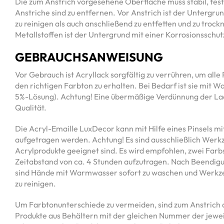
Die zum Anstrich vorgesehene Oberfläche muss stabil, fest 
Anstriche sind zu entfernen. Vor Anstrich ist der Untergru
zu reinigen als auch anschließend zu entfetten und zu troc
Metallstoffen ist der Untergrund mit einer Korrosionsschut
GEBRAUCHSANWEISUNG
Vor Gebrauch ist Acryllack sorgfältig zu verrühren, um all
den richtigen Farbton zu erhalten. Bei Bedarf ist sie mit 
5%-Lösung). Achtung! Eine übermäßige Verdünnung der Lac
Qualität.
Die Acryl-Emaille LuxDecor kann mit Hilfe eines Pinsels m
aufgetragen werden. Achtung! Es sind ausschließlich Werk
Acrylprodukte geeignet sind. Es wird empfohlen, zwei Farb
Zeitabstand von ca. 4 Stunden aufzutragen. Nach Beendig
sind Hände mit Warmwasser sofort zu waschen und Werk
zu reinigen.
Um Farbtonunterschiede zu vermeiden, sind zum Anstrich
Produkte aus Behältern mit der gleichen Nummer der jewe