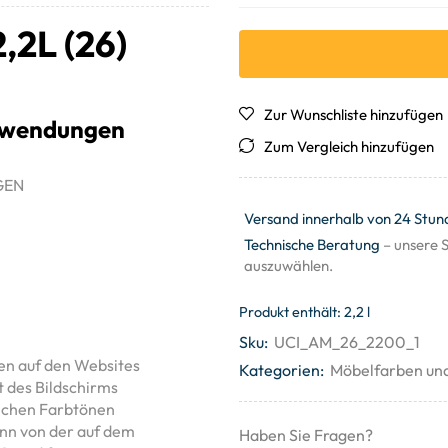
,2L (26)
Zur Wunschliste hinzufügen
Anwendungen
Zum Vergleich hinzufügen
GEN
Versand innerhalb von 24 Stun
Technische Beratung
– unsere S
auszuwählen.
Produkt enthält: 2,2
l
Sku:
UCI_AM_26_2200_1
ten auf den Websites
Kategorien:
Möbelfarben un
t des Bildschirms
lichen Farbtönen
ann von der auf dem
Haben Sie Fragen?