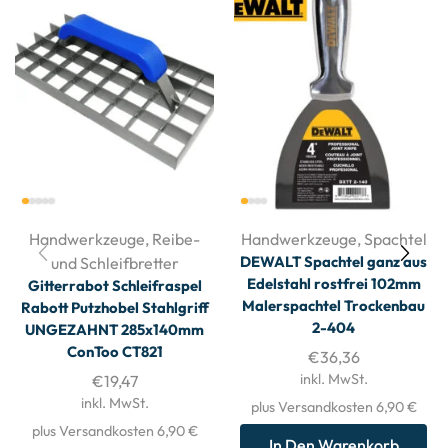
Handwerkzeuge
,
Reibe-
Handwerkzeuge
,
Spachtel
DEWALT Spachtel ganz aus
und Schleifbretter
Edelstahl rostfrei 102mm
Gitterrabot Schleifraspel
Malerspachtel Trockenbau
Rabott Putzhobel Stahlgriff
2-404
UNGEZAHNT 285x140mm
ConToo CT821
€
36,36
inkl. MwSt.
€
19,47
inkl. MwSt.
plus Versandkosten 6,90 €
plus Versandkosten 6,90 €
In Den Warenkorb